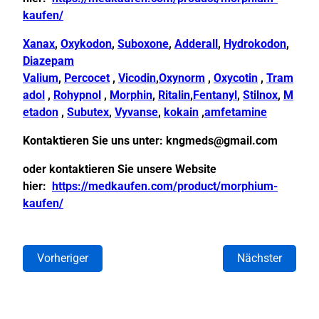
kaufen/
Xanax
,
Oxykodon
,
Suboxone
,
Adderall
,
Hydrokodon
,
Diazepam
Valium
,
Percocet
,
Vicodin
,
Oxynorm
,
Oxycotin
,
Tram
adol
,
Rohypnol
,
Morphin
,
Ritalin
,
Fentanyl
,
Stilnox
,
M
etadon
,
Subutex
,
Vyvanse
,
kokain
,
amfetamine
Kontaktieren Sie uns unter:
kngmeds@gmail.com
oder kontaktieren Sie unsere Website
hier:
https://medkaufen.com/product/morphium-
kaufen/
Vorheriger
Nächster