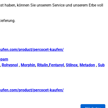
passt haben, können Sie unserem Service und unserem Erbe voll
Lieferung.
aufen.com/product/percocet-kaufen/
epam
,
Rohypnol
,
Morphin
,
Ritalin
,
Fentanyl
,
Stilnox
,
Metadon
,
Sub
aufen.com/product/percocet-kaufen/