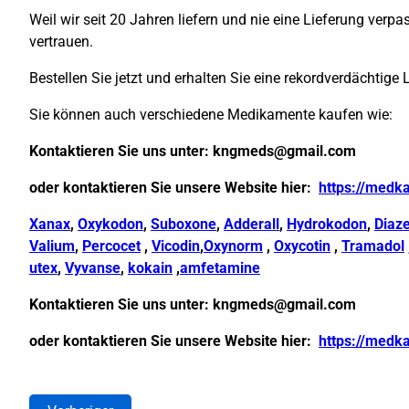
Weil wir seit 20 Jahren liefern und nie eine Lieferung ver
vertrauen.
Bestellen Sie jetzt und erhalten Sie eine rekordverdächtige 
Sie können auch verschiedene Medikamente kaufen wie:
Kontaktieren Sie uns unter:
kngmeds@gmail.com
oder kontaktieren Sie unsere Website hier:
https://medk
Xanax
,
Oxykodon
,
Suboxone
,
Adderall
,
Hydrokodon
,
Diaz
Valium
,
Percocet
,
Vicodin
,
Oxynorm
,
Oxycotin
,
Tramadol
utex
,
Vyvanse
,
kokain
,
amfetamine
Kontaktieren Sie uns unter:
kngmeds@gmail.com
oder kontaktieren Sie unsere Website hier:
https://medk