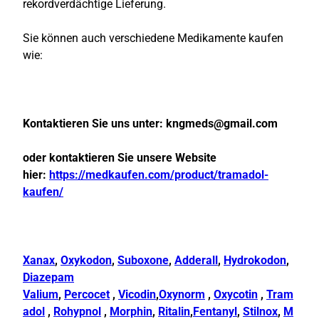
rekordverdächtige Lieferung.
Sie können auch verschiedene Medikamente kaufen
wie:
Kontaktieren Sie uns unter:
kngmeds@gmail.com
oder kontaktieren Sie unsere Website
hier:
https://medkaufen.com/product/tramadol-
kaufen/
Xanax
,
Oxykodon
,
Suboxone
,
Adderall
,
Hydrokodon
,
Diazepam
Valium
,
Percocet
,
Vicodin
,
Oxynorm
,
Oxycotin
,
Tram
adol
,
Rohypnol
,
Morphin
,
Ritalin
,
Fentanyl
,
Stilnox
,
M