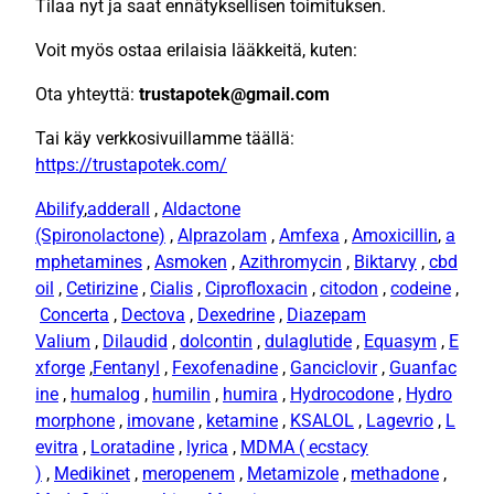
Tilaa nyt ja saat ennätyksellisen toimituksen.
Voit myös ostaa erilaisia ​​lääkkeitä, kuten:
Ota yhteyttä:
trustapotek@gmail.com
Tai käy verkkosivuillamme täällä:
https://trustapotek.com/
Abilify
,
adderall
,
Aldactone
(Spironolactone)
,
Alprazolam
,
Amfexa
,
Amoxicillin
,
a
mphetamines
,
Asmoken
,
Azithromycin
,
Biktarvy
,
cbd
oil
,
Cetirizine
,
Cialis
,
Ciprofloxacin
,
citodon
,
codeine
,
Concerta
,
Dectova
,
Dexedrine
,
Diazepam
Valium
,
Dilaudid
,
dolcontin
,
dulaglutide
,
Equasym
,
E
xforge
,
Fentanyl
,
Fexofenadine
,
Ganciclovir
,
Guanfac
ine
,
humalog
,
humilin
,
humira
,
Hydrocodone
,
Hydro
morphone
,
imovane
,
ketamine
,
KSALOL
,
Lagevrio
,
L
evitra
,
Loratadine
,
lyrica
,
MDMA ( ecstacy
)
,
Medikinet
,
meropenem
,
Metamizole
,
methadone
,