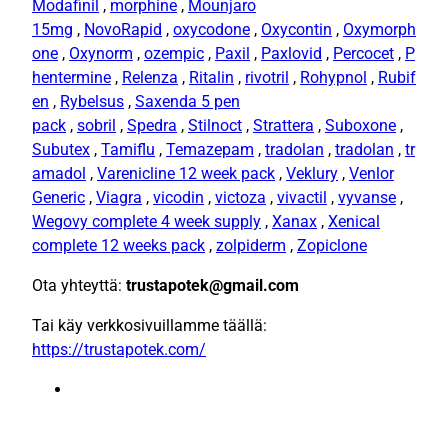
Modafinil
,
morphine
,
Mounjaro
15mg
,
NovoRapid
,
oxycodone
,
Oxycontin
,
Oxymorph
one
,
Oxynorm
,
ozempic
,
Paxil
,
Paxlovid
,
Percocet
,
P
hentermine
,
Relenza
,
Ritalin
,
rivotril
,
Rohypnol
,
Rubif
en
,
Rybelsus
,
Saxenda 5 pen
pack
,
sobril
,
Spedra
,
Stilnoct
,
Strattera
,
Suboxone
,
Subutex
,
Tamiflu
,
Temazepam
,
tradolan
,
tradolan
,
tr
amadol
,
Varenicline 12 week pack
,
Veklury
,
Venlor
Generic
,
Viagra
,
vicodin
,
victoza
,
vivactil
,
vyvanse
,
Wegovy complete 4 week supply
,
Xanax
,
Xenical
complete 12 weeks pack
,
zolpiderm
,
Zopiclone
Ota yhteyttä:
trustapotek@gmail.com
Tai käy verkkosivuillamme täällä:
https://trustapotek.com/