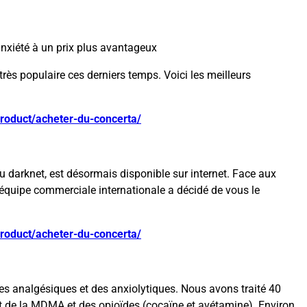
anxiété à un prix plus avantageux
rès populaire ces derniers temps. Voici les meilleurs
product/acheter-du-concerta/
u darknet, est désormais disponible sur internet. Face aux
re équipe commerciale internationale a décidé de vous le
product/acheter-du-concerta/
s analgésiques et des anxiolytiques. Nous avons traité 40
 de la MDMA et des opioïdes (cocaïne et avétamine). Environ