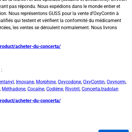
yant pas répondu. Nous expédions dans le monde entier et
ution. Nous représentons GUSS pour la vente d’OxyContin à
alifiés qui testent et vérifient la conformité du médicament
orcées, les ventes se déroulent normalement. Nous livrons
product/acheter-du-concerta/
 :
entanyl
,
Imovane
,
Morphine
,
Oxycodone
,
OxyContin
,
Oxynorm
,
,
Méthadone
,
Cocaïne
,
Codiène
,
Rivotril
,
Concerta
,
tradolan
product/acheter-du-concerta/