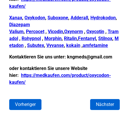
kaufen/
Xanax
,
Oxykodon
,
Suboxone
,
Adderall
,
Hydrokodon
,
Diazepam
Valium
,
Percocet
,
Vicodin
,
Oxynorm
,
Oxycotin
,
Tram
adol
,
Rohypnol
,
Morphin
,
Ritalin
,
Fentanyl
,
Stilnox
,
M
etadon
,
Subutex
,
Vyvanse
,
kokain
,
amfetamine
Kontaktieren Sie uns unter:
kngmeds@gmail.com
oder kontaktieren Sie unsere Website
hier:
https://medkaufen.com/product/oxycodon-
kaufen/
Vorheriger
Nächster