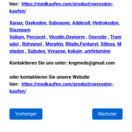
hier:
https://medkaufen.com/product/oxycodon-
kaufen/
Xanax
,
Oxykodon
,
Suboxone
,
Adderall
,
Hydrokodon
,
Diazepam
Valium
,
Percocet
,
Vicodin
,
Oxynorm
,
Oxycotin
,
Tram
adol
,
Rohypnol
,
Morphin
,
Ritalin
,
Fentanyl
,
Stilnox
,
M
etadon
,
Subutex
,
Vyvanse
,
kokain
,
amfetamine
Kontaktieren Sie uns unter:
kngmeds@gmail.com
oder kontaktieren Sie unsere Website
hier:
https://medkaufen.com/product/oxycodon-
kaufen/
Vorheriger
Nächster