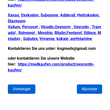
kaufen/
Xanax
,
Oxykodon
,
Suboxone
,
Adderall
,
Hydrokodon
,
Diazepam
Valium
,
Percocet
,
Vicodin
,
Oxynorm
,
Oxycotin
,
Tram
adol
,
Rohypnol
,
Morphin
,
Ritalin
,
Fentanyl
,
Stilnox
,
M
etadon
,
Subutex
,
Vyvanse
,
kokain
,
amfetamine
Kontaktieren Sie uns unter:
kngmeds@gmail.com
oder kontaktieren Sie unsere Website
hier:
https://medkaufen.com/product/oxycontin-
kaufen/
Vorheriger
Nächster