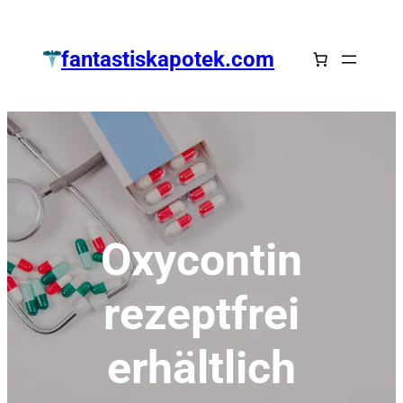
Zum
Inhalt
fantastiskapotek.com
springen
Oxycontin
rezeptfrei
erhältlich