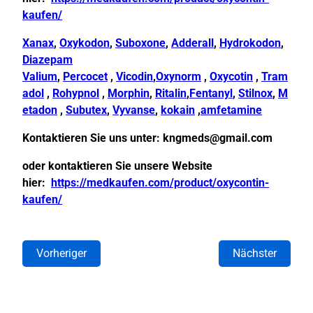
kaufen/
Xanax
,
Oxykodon
,
Suboxone
,
Adderall
,
Hydrokodon
,
Diazepam
Valium
,
Percocet
,
Vicodin
,
Oxynorm
,
Oxycotin
,
Tram
adol
,
Rohypnol
,
Morphin
,
Ritalin
,
Fentanyl
,
Stilnox
,
M
etadon
,
Subutex
,
Vyvanse
,
kokain
,
amfetamine
Kontaktieren Sie uns unter:
kngmeds@gmail.com
oder kontaktieren Sie unsere Website
hier:
https://medkaufen.com/product/oxycontin-
kaufen/
Vorheriger
Nächster