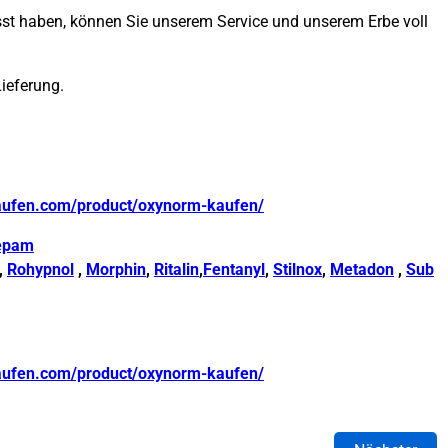
passt haben, können Sie unserem Service und unserem Erbe voll
Lieferung.
aufen.com/product/oxynorm-kaufen/
epam
,
Rohypnol
,
Morphin
,
Ritalin
,
Fentanyl
,
Stilnox
,
Metadon
,
Sub
aufen.com/product/oxynorm-kaufen/