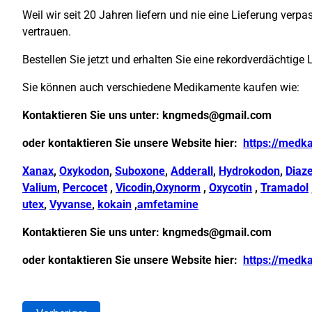
Weil wir seit 20 Jahren liefern und nie eine Lieferung ver
vertrauen.
Bestellen Sie jetzt und erhalten Sie eine rekordverdächtige 
Sie können auch verschiedene Medikamente kaufen wie:
Kontaktieren Sie uns unter:
kngmeds@gmail.com
oder kontaktieren Sie unsere Website hier:
https://medk
Xanax
,
Oxykodon
,
Suboxone
,
Adderall
,
Hydrokodon
,
Diaz
Valium
,
Percocet
,
Vicodin
,
Oxynorm
,
Oxycotin
,
Tramadol
utex
,
Vyvanse
,
kokain
,
amfetamine
Kontaktieren Sie uns unter:
kngmeds@gmail.com
oder kontaktieren Sie unsere Website hier:
https://medk