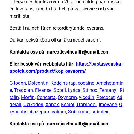
Eftersom vi har levererat i 20 år och aldrig har missat
en leverans, kan du lita helt på vår service och vår
meritlista.
Beställ nu och få en rekordbrytande leverans.
Du kan också köpa olika läkemedel såsom:
Kontakta oss på: narcotics4health@gmail.com
Eller besök vår webbplats här:
https://bastasvenska-
apotek.com/product/kop-oxynorm/
Citodon
,
Dolcontin
,
Kodeinsirap
,
cocaine
,
Amphetamin
e
,
Tradolan
,
Elvanse
,
Sobril
,
Lyrica
,
Stilnox
,
Fentanyl
,
Ri
talin
,
Morfin
,
Concerta
,
Oxynorm
,
vicodin
,
Percocet
,
Ad
derall
,
Oxikodon
,
Xanax
,
Ksalol
,
Tramadol
,
Imovane
,
O
xycontin
,
diazepam valium,
Suboxone
,
subutex
.
Kontakta oss på: narcotics4health@gmail.com