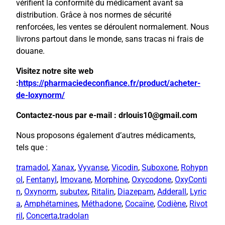
vérifient la conformité du médicament avant sa
distribution. Grâce à nos normes de sécurité
renforcées, les ventes se déroulent normalement. Nous
livrons partout dans le monde, sans tracas ni frais de
douane.
Visitez notre site web
:
https://pharmaciedeconfiance.fr/product/acheter-
de-loxynorm/
Contactez-nous par e-mail : drlouis10@gmail.com
Nous proposons également d’autres médicaments,
tels que :
tramadol
,
Xanax
,
Vyvanse
,
Vicodin
,
Suboxone
,
Rohypn
ol
,
Fentanyl
,
Imovane
,
Morphine
,
Oxycodone
,
OxyConti
n
,
Oxynorm
,
subutex
,
Ritalin
,
Diazepam
,
Adderall
,
Lyric
a
,
Amphétamines
,
Méthadone
,
Cocaïne
,
Codiène
,
Rivot
ril
,
Concerta
,
tradolan