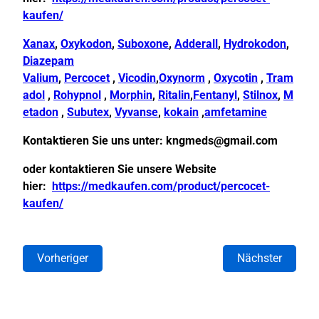
kaufen/
Xanax
,
Oxykodon
,
Suboxone
,
Adderall
,
Hydrokodon
,
Diazepam
Valium
,
Percocet
,
Vicodin
,
Oxynorm
,
Oxycotin
,
Tram
adol
,
Rohypnol
,
Morphin
,
Ritalin
,
Fentanyl
,
Stilnox
,
M
etadon
,
Subutex
,
Vyvanse
,
kokain
,
amfetamine
Kontaktieren Sie uns unter:
kngmeds@gmail.com
oder kontaktieren Sie unsere Website
hier:
https://medkaufen.com/product/percocet-
kaufen/
Vorheriger
Nächster