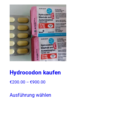
Hydrocodon kaufen
P
€
200.00
–
€
900.00
r
D
e
Ausführung wählen
i
i
e
s
s
s
p
e
a
s
n
P