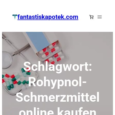
Zum
Inhalt
fantastiskapotek.com
springen
Schlagwort:
Rohypnol-
Schmerzmittel
online kaufen