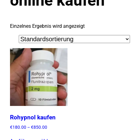
online kaufen
Einzelnes Ergebnis wird angezeigt
Rohypnol kaufen
P
€
180.00
–
€
850.00
r
D
e