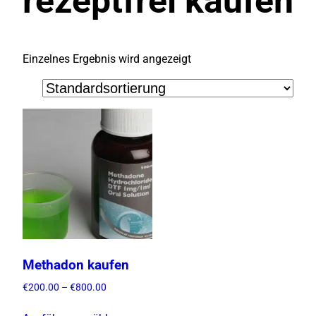
rezeptfrei kaufen
Einzelnes Ergebnis wird angezeigt
Methadon kaufen
P
€
200.00
–
€
800.00
r
D
e