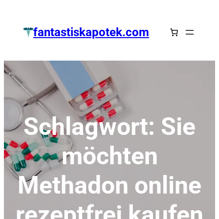
Zum
Inhalt
fantastiskapotek.com
springen
Schlagwort:
Sie
möchten
Methadon online
rezeptfrei kaufen