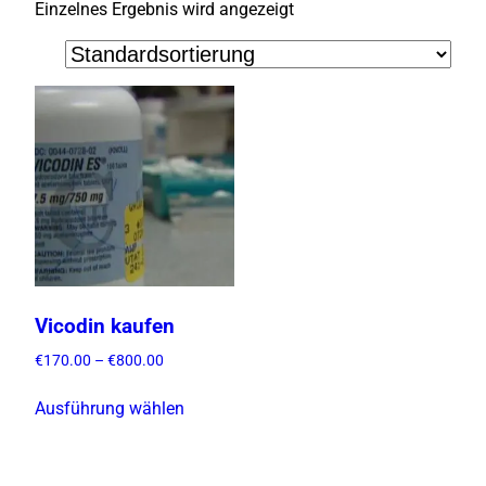
Einzelnes Ergebnis wird angezeigt
Vicodin kaufen
P
€
170.00
–
€
800.00
r
D
e
Ausführung wählen
i
i
e
s
s
s