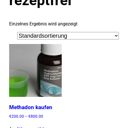
rezeptfrei
Einzelnes Ergebnis wird angezeigt
Methadon kaufen
P
€
200.00
–
€
800.00
r
D
e