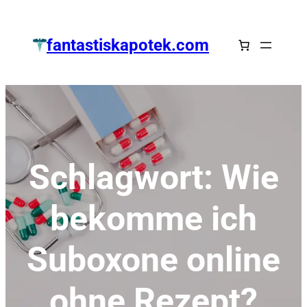
Zum
Inhalt
fantastiskapotek.com
springen
Schlagwort:
Wie
bekomme ich
Suboxone online
ohne Rezept?