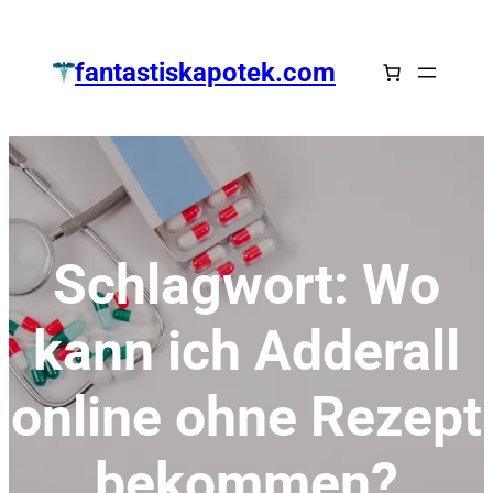
Zum
Inhalt
fantastiskapotek.com
springen
Schlagwort:
Wo
kann ich Adderall
online ohne Rezept
bekommen?