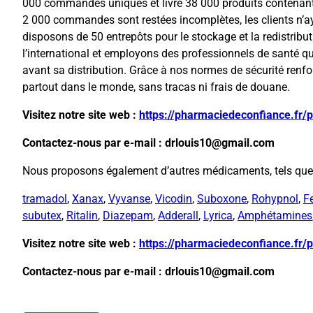
000 commandes uniques et livré 38 000 produits contenant
2 000 commandes sont restées incomplètes, les clients n’a
disposons de 50 entrepôts pour le stockage et la redistrib
l’international et employons des professionnels de santé qu
avant sa distribution. Grâce à nos normes de sécurité renf
partout dans le monde, sans tracas ni frais de douane.
Visitez notre site web :
https://pharmaciedeconfiance.fr/
Contactez-nous par e-mail : drlouis10@gmail.com
Nous proposons également d’autres médicaments, tels que
tramadol
,
Xanax
,
Vyvanse
,
Vicodin
,
Suboxone
,
Rohypnol
,
F
subutex
,
Ritalin
,
Diazepam
,
Adderall
,
Lyrica
,
Amphétamines
Visitez notre site web :
https://pharmaciedeconfiance.fr/
Contactez-nous par e-mail : drlouis10@gmail.com