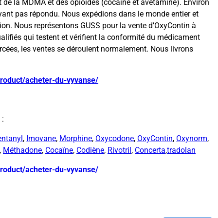
 de la MDMA et des opioïdes (cocaïne et avétamine). Environ
yant pas répondu. Nous expédions dans le monde entier et
ution. Nous représentons GUSS pour la vente d’OxyContin à
alifiés qui testent et vérifient la conformité du médicament
orcées, les ventes se déroulent normalement. Nous livrons
product/acheter-du-vyvanse/
 :
entanyl
,
Imovane
,
Morphine
,
Oxycodone
,
OxyContin
,
Oxynorm
,
,
Méthadone
,
Cocaïne
,
Codiène
,
Rivotril
,
Concerta
,
tradolan
product/acheter-du-vyvanse/