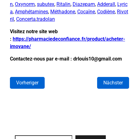
n
,
Oxynorm
,
subutex
,
Ritalin
,
Diazepam
,
Adderall
,
Lyric
a
,
Amphétamines
,
Méthadone
,
Cocaïne
,
Codiène
,
Rivot
ril
,
Concerta
,
tradolan
Visitez notre site web
:
https://pharmaciedeconfiance.fr/product/acheter-
imovane/
Contactez-nous par e-mail : drlouis10@gmail.com
Vorheriger
Nächster
Search