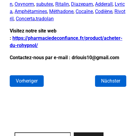
n
,
Oxynorm
,
subutex
,
Ritalin
,
Diazepam
,
Adderall
,
Lyric
a
,
Amphétamines
,
Méthadone
,
Cocaïne
,
Codiène
,
Rivot
ril
,
Concerta
,
tradolan
Visitez notre site web
:
https://pharmaciedeconfiance.fr/product/acheter-
du-rohypnol/
Contactez-nous par e-mail : drlouis10@gmail.com
Vorheriger
Nächster
Search