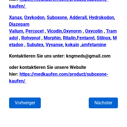
kaufen/
Xanax
,
Oxykodon
,
Suboxone
,
Adderall
,
Hydrokodon
,
Diazepam
Valium
,
Percocet
,
Vicodin
,
Oxynorm
,
Oxycotin
,
Tram
adol
,
Rohypnol
,
Morphin
,
Ritalin
,
Fentanyl
,
Stilnox
,
M
etadon
,
Subutex
,
Vyvanse
,
kokain
,
amfetamine
Kontaktieren Sie uns unter:
kngmeds@gmail.com
oder kontaktieren Sie unsere Website
hier:
https://medkaufen.com/product/suboxone-
kaufen/
Vorheriger
Nächster