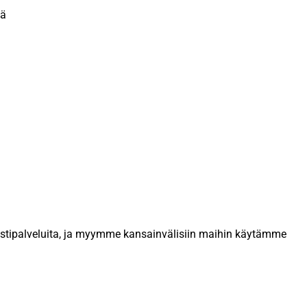
tä
postipalveluita, ja myymme kansainvälisiin maihin käytämme