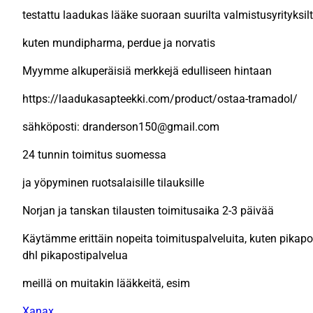
testattu laadukas lääke suoraan suurilta valmistusyrityksil
kuten mundipharma, perdue ja norvatis
Myymme alkuperäisiä merkkejä edulliseen hintaan
https://laadukasapteekki.com/product/ostaa-tramadol/
sähköposti: dranderson150@gmail.com
24 tunnin toimitus suomessa
ja yöpyminen ruotsalaisille tilauksille
Norjan ja tanskan tilausten toimitusaika 2-3 päivää
Käytämme erittäin nopeita toimituspalveluita, kuten pika
dhl pikapostipalvelua
meillä on muitakin lääkkeitä, esim
Xanax