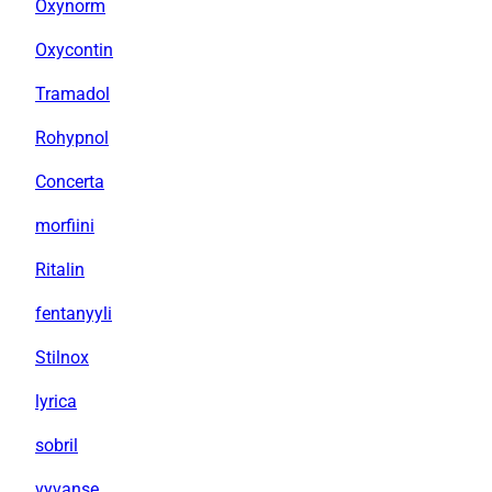
Oxynorm
Oxycontin
Tramadol
Rohypnol
Concerta
morfiini
Ritalin
fentanyyli
Stilnox
lyrica
sobril
vyvanse