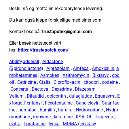
Bestill nå og motta en rekordbrytende levering.
Du kan også kjøpe forskjellige medisiner som:
Kontakt oss på:
trustapotek@gmail.com
Eller besøk nettstedet vårt
her:
https://trustapotek.com/
Abilify
,
adderall
,
Aldactone
(Spironolactone)
,
Alprazolam
,
Amfexa
,
Amoxicillin
,
a
mphetamines
,
Asmoken
,
Azithromycin
,
Biktarvy
,
cbd
oil
,
Cetirizine
,
Cialis
,
Ciprofloxacin
,
citodon
,
codeine
,
Concerta
,
Dectova
,
Dexedrine
,
Diazepam
Valium
,
Dilaudid
,
dolcontin
,
dulaglutide
,
Equasym
,
E
xforge
,
Fentanyl
,
Fexofenadine
,
Ganciclovir
,
Guanfac
ine
,
humalog
,
humilin
,
humira
,
Hydrocodone
,
Hydro
morphone
,
imovane
,
ketamine
,
KSALOL
,
Lagevrio
,
L
evitra
,
Loratadine
,
lyrica
,
MDMA ( ecstacy