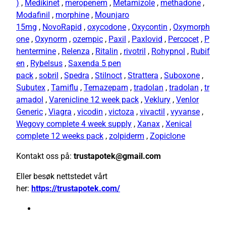
)
,
Medikinet
,
meropenem
,
Metamizole
,
methadone
,
Modafinil
,
morphine
,
Mounjaro
15mg
,
NovoRapid
,
oxycodone
,
Oxycontin
,
Oxymorph
one
,
Oxynorm
,
ozempic
,
Paxil
,
Paxlovid
,
Percocet
,
P
hentermine
,
Relenza
,
Ritalin
,
rivotril
,
Rohypnol
,
Rubif
en
,
Rybelsus
,
Saxenda 5 pen
pack
,
sobril
,
Spedra
,
Stilnoct
,
Strattera
,
Suboxone
,
Subutex
,
Tamiflu
,
Temazepam
,
tradolan
,
tradolan
,
tr
amadol
,
Varenicline 12 week pack
,
Veklury
,
Venlor
Generic
,
Viagra
,
vicodin
,
victoza
,
vivactil
,
vyvanse
,
Wegovy complete 4 week supply
,
Xanax
,
Xenical
complete 12 weeks pack
,
zolpiderm
,
Zopiclone
Kontakt oss på:
trustapotek@gmail.com
Eller besøk nettstedet vårt
her:
https://trustapotek.com/