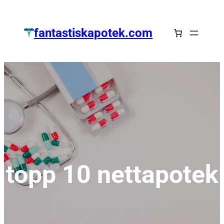
Zum
Inhalt
fantastiskapotek.com
springen
topp 10 nettapotek