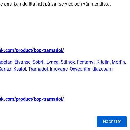
erans, kan du lita helt på vår service och vår meritlista.
tek.com/product/kop-tramadol/
adolan
,
Elvanse
,
Sobril
,
Lyrica
,
Stilnox
,
Fentanyl
,
Ritalin
,
Morfin
,
Xanax
,
Ksalol
,
Tramadol
,
Imovane
,
Oxycontin
,
diazepam
tek.com/product/kop-tramadol/
Nächster