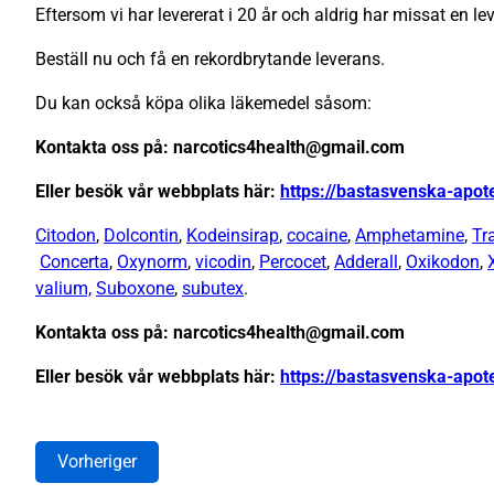
Eftersom vi har levererat i 20 år och aldrig har missat en lev
Beställ nu och få en rekordbrytande leverans.
Du kan också köpa olika läkemedel såsom:
Kontakta oss på: narcotics4health@gmail.com
Eller besök vår webbplats här:
https://bastasvenska-apo
Citodon
,
Dolcontin
,
Kodeinsirap
,
cocaine
,
Amphetamine
,
Tr
Concerta
,
Oxynorm
,
vicodin
,
Percocet
,
Adderall
,
Oxikodon
,
valium,
Suboxone
,
subutex
.
Kontakta oss på: narcotics4health@gmail.com
Eller besök vår webbplats här:
https://bastasvenska-apo
Vorheriger