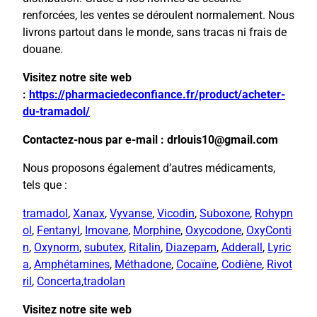
renforcées, les ventes se déroulent normalement. Nous
livrons partout dans le monde, sans tracas ni frais de
douane.
Visitez notre site web
:
https://pharmaciedeconfiance.fr/product/acheter-
du-tramadol/
Contactez-nous par e-mail : drlouis10@gmail.com
Nous proposons également d’autres médicaments,
tels que :
tramadol
,
Xanax
,
Vyvanse
,
Vicodin
,
Suboxone
,
Rohypn
ol
,
Fentanyl
,
Imovane
,
Morphine
,
Oxycodone
,
OxyConti
n
,
Oxynorm
,
subutex
,
Ritalin
,
Diazepam
,
Adderall
,
Lyric
a
,
Amphétamines
,
Méthadone
,
Cocaïne
,
Codiène
,
Rivot
ril
,
Concerta
,
tradolan
Visitez notre site web