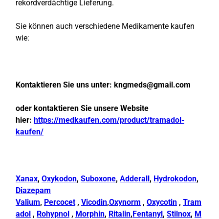
rekordverdächtige Lieferung.
Sie können auch verschiedene Medikamente kaufen
wie:
Kontaktieren Sie uns unter:
kngmeds@gmail.com
oder kontaktieren Sie unsere Website
hier:
https://medkaufen.com/product/tramadol-
kaufen/
Xanax
,
Oxykodon
,
Suboxone
,
Adderall
,
Hydrokodon
,
Diazepam
Valium
,
Percocet
,
Vicodin
,
Oxynorm
,
Oxycotin
,
Tram
adol
,
Rohypnol
,
Morphin
,
Ritalin
,
Fentanyl
,
Stilnox
,
M