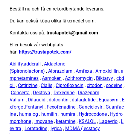
Beställ nu och få en rekordbrytande leverans.
Du kan också köpa olika läkemedel som:
Kontakta oss på:
trustapotek@gmail.com
Eller besök vår webbplats
här:
https://trustapotek.com/
Abilify
,
adderall
,
Aldactone
(Spironolactone)
,
Alprazolam
,
Amfexa
,
Amoxicillin
,
a
mphetamines
,
Asmoken
,
Azithromycin
,
Biktarvy
,
cbd
oil
,
Cetirizine
,
Cialis
,
Ciprofloxacin
,
citodon
,
codeine
,
Concerta
,
Dectova
,
Dexedrine
,
Diazepam
Valium
,
Dilaudid
,
dolcontin
,
dulaglutide
,
Equasym
,
E
xforge
,
Fentanyl
,
Fexofenadine
,
Ganciclovir
,
Guanfac
ine
,
humalog
,
humilin
,
humira
,
Hydrocodone
,
Hydro
morphone
,
imovane
,
ketamine
,
KSALOL
,
Lagevrio
,
L
evitra
,
Loratadine
,
lyrica
,
MDMA ( ecstacy