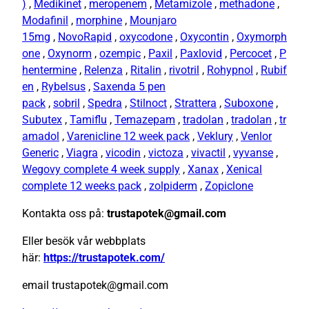
)
,
Medikinet
,
meropenem
,
Metamizole
,
methadone
,
Modafinil
,
morphine
,
Mounjaro
15mg
,
NovoRapid
,
oxycodone
,
Oxycontin
,
Oxymorph
one
,
Oxynorm
,
ozempic
,
Paxil
,
Paxlovid
,
Percocet
,
P
hentermine
,
Relenza
,
Ritalin
,
rivotril
,
Rohypnol
,
Rubif
en
,
Rybelsus
,
Saxenda 5 pen
pack
,
sobril
,
Spedra
,
Stilnoct
,
Strattera
,
Suboxone
,
Subutex
,
Tamiflu
,
Temazepam
,
tradolan
,
tradolan
,
tr
amadol
,
Varenicline 12 week pack
,
Veklury
,
Venlor
Generic
,
Viagra
,
vicodin
,
victoza
,
vivactil
,
vyvanse
,
Wegovy complete 4 week supply
,
Xanax
,
Xenical
complete 12 weeks pack
,
zolpiderm
,
Zopiclone
Kontakta oss på:
trustapotek@gmail.com
Eller besök vår webbplats
här:
https://trustapotek.com/
email trustapotek@gmail.com