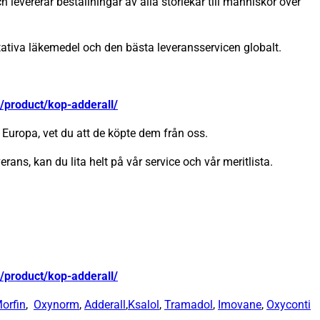
 levererar beställningar av alla storlekar till människor över
itativa läkemedel och den bästa leveransservicen globalt.
/product/kop-adderall/
Europa, vet du att de köpte dem från oss.
erans, kan du lita helt på vår service och vår meritlista.
/product/kop-adderall/
orfin
,
Oxynorm
,
Adderall
,
Ksalol
,
Tramadol
,
Imovane
,
Oxyconti