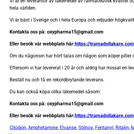
Vi är en leverantör av läkemedel av farmaceutisk kvalitet och
hela världen.
Vi är bäst i Sverige och i hela Europa och erbjuder högkval
Kontakta oss på: oxypharma15@gmail.com
Eller besök vår webbplats här:
https://tramadollakare.com
Om du någonsin har hört talas om någon som köper piller i 
Eftersom vi har levererat i 20 år och aldrig har missat en lev
Beställ nu och få en rekordbrytande leverans.
Du kan också köpa olika läkemedel såsom:
Kontakta oss på: oxypharma15@gmail.com
Eller besök vår webbplats här:
https://tramadollakare.com
Citodon
,
Amphetamine
,
Elvanse
,
Stilnox
,
Fentanyl
,
Ritalin
,
M