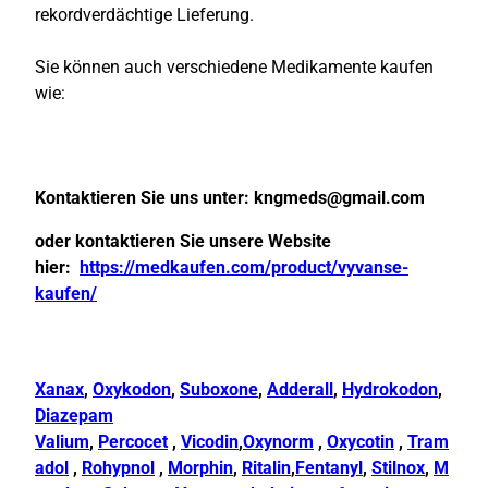
rekordverdächtige Lieferung.
Sie können auch verschiedene Medikamente kaufen
wie:
Kontaktieren Sie uns unter:
kngmeds@gmail.com
oder kontaktieren Sie unsere Website
hier:
https://medkaufen.com/product/vyvanse-
kaufen/
Xanax
,
Oxykodon
,
Suboxone
,
Adderall
,
Hydrokodon
,
Diazepam
Valium
,
Percocet
,
Vicodin
,
Oxynorm
,
Oxycotin
,
Tram
adol
,
Rohypnol
,
Morphin
,
Ritalin
,
Fentanyl
,
Stilnox
,
M