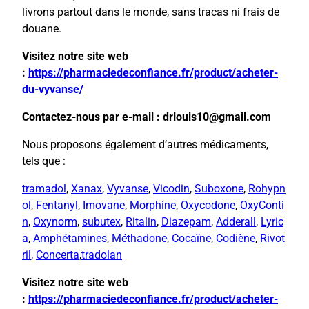
livrons partout dans le monde, sans tracas ni frais de
douane.
Visitez notre site web
:
https://pharmaciedeconfiance.fr/product/acheter-
du-vyvanse/
Contactez-nous par e-mail : drlouis10@gmail.com
Nous proposons également d’autres médicaments,
tels que :
tramadol
,
Xanax
,
Vyvanse
,
Vicodin
,
Suboxone
,
Rohypn
ol
,
Fentanyl
,
Imovane
,
Morphine
,
Oxycodone
,
OxyConti
n
,
Oxynorm
,
subutex
,
Ritalin
,
Diazepam
,
Adderall
,
Lyric
a
,
Amphétamines
,
Méthadone
,
Cocaïne
,
Codiène
,
Rivot
ril
,
Concerta
,
tradolan
Visitez notre site web
:
https://pharmaciedeconfiance.fr/product/acheter-