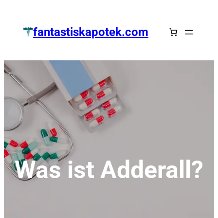
Zum
Inhalt
fantastiskapotek.com
springen
Was ist Adderall?