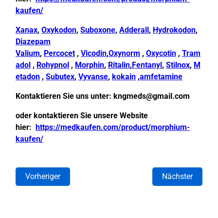
kaufen/
Xanax
,
Oxykodon
,
Suboxone
,
Adderall
,
Hydrokodon
,
Diazepam
Valium
,
Percocet
,
Vicodin
,
Oxynorm
,
Oxycotin
,
Tram
adol
,
Rohypnol
,
Morphin
,
Ritalin
,
Fentanyl
,
Stilnox
,
M
etadon
,
Subutex
,
Vyvanse
,
kokain
,
amfetamine
Kontaktieren Sie uns unter:
kngmeds@gmail.com
oder kontaktieren Sie unsere Website
hier:
https://medkaufen.com/product/morphium-
kaufen/
Vorheriger
Nächster