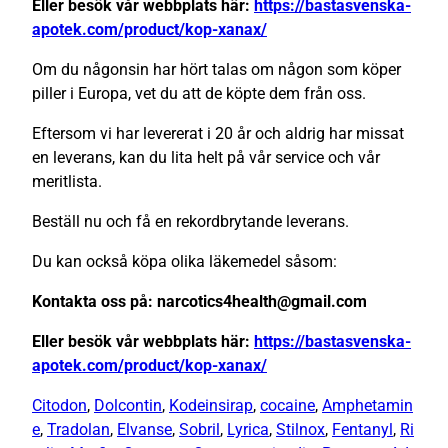
Eller besök vår webbplats här:
https://bastasvenska-
apotek.com/product/kop-xanax/
Om du någonsin har hört talas om någon som köper
piller i Europa, vet du att de köpte dem från oss.
Eftersom vi har levererat i 20 år och aldrig har missat
en leverans, kan du lita helt på vår service och vår
meritlista.
Beställ nu och få en rekordbrytande leverans.
Du kan också köpa olika läkemedel såsom:
Kontakta oss på: narcotics4health@gmail.com
Eller besök vår webbplats här:
https://bastasvenska-
apotek.com/product/kop-xanax/
Citodon
,
Dolcontin
,
Kodeinsirap
,
cocaine
,
Amphetamin
e
,
Tradolan
,
Elvanse
,
Sobril
,
Lyrica
,
Stilnox
,
Fentanyl
,
Ri