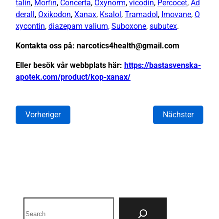
talin
,
Morfin
,
Concerta
,
Oxynorm
,
vicodin
,
Percocet
,
Ad
derall
,
Oxikodon
,
Xanax
,
Ksalol
,
Tramadol
,
Imovane
,
O
xycontin
,
diazepam valium,
Suboxone
,
subutex
.
Kontakta oss på: narcotics4health@gmail.com
Eller besök vår webbplats här:
https://bastasvenska-
apotek.com/product/kop-xanax/
Vorheriger
Nächster
Search