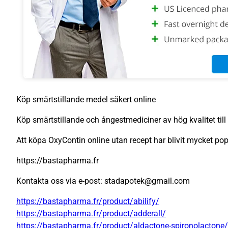
Köp smärtstillande medel säkert online
Köp smärtstillande och ångestmediciner av hög kvalitet till 
Att köpa OxyContin online utan recept har blivit mycket pop
https://bastapharma.fr
Kontakta oss via e-post: stadapotek@gmail.com
https://bastapharma.fr/product/abilify/
https://bastapharma.fr/product/adderall/
https://bastapharma.fr/product/aldactone-spironolactone/