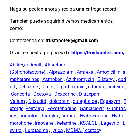
Haga su pedido ahora y reciba una entrega récord.
También puede adquirir diversos medicamentos,
como:
Contáctenos en:
trustapotek@gmail.com
O visite nuestra página web:
https://trustapotek.com/
Abilify
,
adderall
,
Aldactone
(Spironolactone)
,
Alprazolam
,
Amfexa
,
Amoxicillin
,
a
mphetamines
,
Asmoken
,
Azithromycin
,
Biktarvy
,
cbd
oil
,
Cetirizine
,
Cialis
,
Ciprofloxacin
,
citodon
,
codeine
,
Concerta
,
Dectova
,
Dexedrine
,
Diazepam
Valium
,
Dilaudid
,
dolcontin
,
dulaglutide
,
Equasym
,
E
xforge
,
Fentanyl
,
Fexofenadine
,
Ganciclovir
,
Guanfac
ine
,
humalog
,
humilin
,
humira
,
Hydrocodone
,
Hydro
morphone
,
imovane
,
ketamine
,
KSALOL
,
Lagevrio
,
L
evitra
,
Loratadine
,
lyrica
,
MDMA ( ecstacy