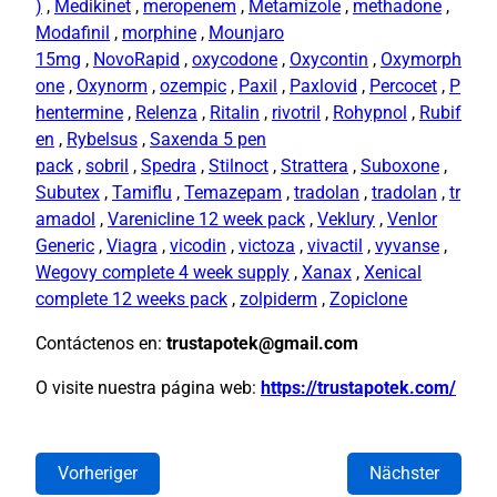
)
,
Medikinet
,
meropenem
,
Metamizole
,
methadone
,
Modafinil
,
morphine
,
Mounjaro
15mg
,
NovoRapid
,
oxycodone
,
Oxycontin
,
Oxymorph
one
,
Oxynorm
,
ozempic
,
Paxil
,
Paxlovid
,
Percocet
,
P
hentermine
,
Relenza
,
Ritalin
,
rivotril
,
Rohypnol
,
Rubif
en
,
Rybelsus
,
Saxenda 5 pen
pack
,
sobril
,
Spedra
,
Stilnoct
,
Strattera
,
Suboxone
,
Subutex
,
Tamiflu
,
Temazepam
,
tradolan
,
tradolan
,
tr
amadol
,
Varenicline 12 week pack
,
Veklury
,
Venlor
Generic
,
Viagra
,
vicodin
,
victoza
,
vivactil
,
vyvanse
,
Wegovy complete 4 week supply
,
Xanax
,
Xenical
complete 12 weeks pack
,
zolpiderm
,
Zopiclone
Contáctenos en:
trustapotek@gmail.com
O visite nuestra página web:
https://trustapotek.com/
Vorheriger
Nächster