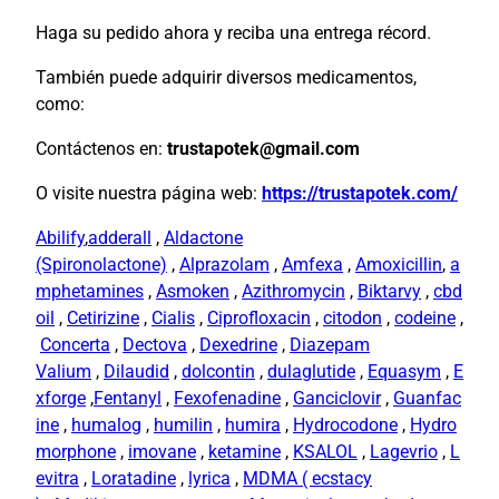
Haga su pedido ahora y reciba una entrega récord.
También puede adquirir diversos medicamentos,
como:
Contáctenos en:
trustapotek@gmail.com
O visite nuestra página web:
https://trustapotek.com/
Abilify
,
adderall
,
Aldactone
(Spironolactone)
,
Alprazolam
,
Amfexa
,
Amoxicillin
,
a
mphetamines
,
Asmoken
,
Azithromycin
,
Biktarvy
,
cbd
oil
,
Cetirizine
,
Cialis
,
Ciprofloxacin
,
citodon
,
codeine
,
Concerta
,
Dectova
,
Dexedrine
,
Diazepam
Valium
,
Dilaudid
,
dolcontin
,
dulaglutide
,
Equasym
,
E
xforge
,
Fentanyl
,
Fexofenadine
,
Ganciclovir
,
Guanfac
ine
,
humalog
,
humilin
,
humira
,
Hydrocodone
,
Hydro
morphone
,
imovane
,
ketamine
,
KSALOL
,
Lagevrio
,
L
evitra
,
Loratadine
,
lyrica
,
MDMA ( ecstacy