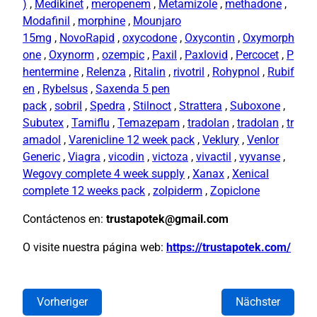
)
,
Medikinet
,
meropenem
,
Metamizole
,
methadone
,
Modafinil
,
morphine
,
Mounjaro
15mg
,
NovoRapid
,
oxycodone
,
Oxycontin
,
Oxymorph
one
,
Oxynorm
,
ozempic
,
Paxil
,
Paxlovid
,
Percocet
,
P
hentermine
,
Relenza
,
Ritalin
,
rivotril
,
Rohypnol
,
Rubif
en
,
Rybelsus
,
Saxenda 5 pen
pack
,
sobril
,
Spedra
,
Stilnoct
,
Strattera
,
Suboxone
,
Subutex
,
Tamiflu
,
Temazepam
,
tradolan
,
tradolan
,
tr
amadol
,
Varenicline 12 week pack
,
Veklury
,
Venlor
Generic
,
Viagra
,
vicodin
,
victoza
,
vivactil
,
vyvanse
,
Wegovy complete 4 week supply
,
Xanax
,
Xenical
complete 12 weeks pack
,
zolpiderm
,
Zopiclone
Contáctenos en:
trustapotek@gmail.com
O visite nuestra página web:
https://trustapotek.com/
Vorheriger
Nächster