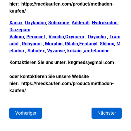
hier:
https://medkaufen.com/product/methadon-
kaufen/
Xanax
,
Oxykodon
,
Suboxone
,
Adderall
,
Hydrokodon
,
Diazepam
Valium
,
Percocet
,
Vicodin
,
Oxynorm
,
Oxycotin
,
Tram
adol
,
Rohypnol
,
Morphin
,
Ritalin
,
Fentanyl
,
Stilnox
,
M
etadon
,
Subutex
,
Vyvanse
,
kokain
,
amfetamine
Kontaktieren Sie uns unter:
kngmeds@gmail.com
oder kontaktieren Sie unsere Website
hier:
https://medkaufen.com/product/methadon-
kaufen/
Vorheriger
Nächster