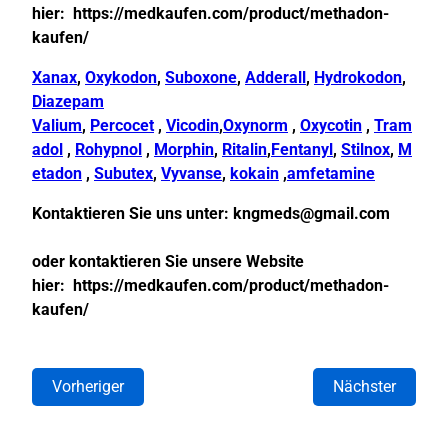
hier:
https://medkaufen.com/product/methadon-
kaufen/
Xanax
,
Oxykodon
,
Suboxone
,
Adderall
,
Hydrokodon
,
Diazepam
Valium
,
Percocet
,
Vicodin
,
Oxynorm
,
Oxycotin
,
Tram
adol
,
Rohypnol
,
Morphin
,
Ritalin
,
Fentanyl
,
Stilnox
,
M
etadon
,
Subutex
,
Vyvanse
,
kokain
,
amfetamine
Kontaktieren Sie uns unter:
kngmeds@gmail.com
oder kontaktieren Sie unsere Website
hier:
https://medkaufen.com/product/methadon-
kaufen/
Vorheriger
Nächster