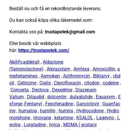
Beställ nu och få en rekordbrytande leverans.
Du kan också köpa olika läkemedel som:
Kontakta oss på:
trustapotek@gmail.com
Eller besök vår webbplats
här:
https://trustapotek.com/
Abilify
,
adderall
,
Aldactone
(Spironolactone)
,
Alprazolam
,
Amfexa
,
Amoxicillin
,
a
mphetamines
,
Asmoken
,
Azithromycin
,
Biktarvy
,
cbd
oil
,
Cetirizine
,
Cialis
,
Ciprofloxacin
,
citodon
,
codeine
,
Concerta
,
Dectova
,
Dexedrine
,
Diazepam
Valium
,
Dilaudid
,
dolcontin
,
dulaglutide
,
Equasym
,
E
xforge
,
Fentanyl
,
Fexofenadine
,
Ganciclovir
,
Guanfac
ine
,
humalog
,
humilin
,
humira
,
Hydrocodone
,
Hydro
morphone
,
imovane
,
ketamine
,
KSALOL
,
Lagevrio
,
L
evitra
,
Loratadine
,
lyrica
,
MDMA ( ecstacy