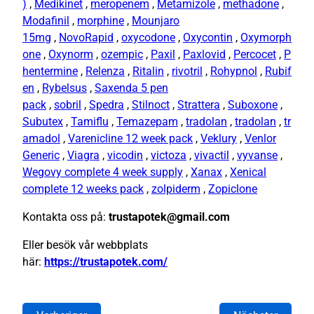
)
,
Medikinet
,
meropenem
,
Metamizole
,
methadone
,
Modafinil
,
morphine
,
Mounjaro
15mg
,
NovoRapid
,
oxycodone
,
Oxycontin
,
Oxymorph
one
,
Oxynorm
,
ozempic
,
Paxil
,
Paxlovid
,
Percocet
,
P
hentermine
,
Relenza
,
Ritalin
,
rivotril
,
Rohypnol
,
Rubif
en
,
Rybelsus
,
Saxenda 5 pen
pack
,
sobril
,
Spedra
,
Stilnoct
,
Strattera
,
Suboxone
,
Subutex
,
Tamiflu
,
Temazepam
,
tradolan
,
tradolan
,
tr
amadol
,
Varenicline 12 week pack
,
Veklury
,
Venlor
Generic
,
Viagra
,
vicodin
,
victoza
,
vivactil
,
vyvanse
,
Wegovy complete 4 week supply
,
Xanax
,
Xenical
complete 12 weeks pack
,
zolpiderm
,
Zopiclone
Kontakta oss på:
trustapotek@gmail.com
Eller besök vår webbplats
här:
https://trustapotek.com/