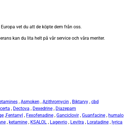
 Europa vet du att de köpte dem från oss.
verans kan du lita helt på vår service och våra meriter.
etamines
,
Asmoken
,
Azithromycin
,
Biktarvy
,
cbd
certa
,
Dectova
,
Dexedrine
,
Diazepam
ge
,
Fentanyl
,
Fexofenadine
,
Ganciclovir
,
Guanfacine
,
humalo
ane
,
ketamine
,
KSALOL
,
Lagevrio
,
Levitra
,
Loratadine
,
lyrica