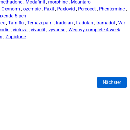
methadone
,
Modafinil
,
morphine
,
Mounjaro
,
Oxynorm
,
ozempic
,
Paxil
,
Paxlovid
,
Percocet
,
Phentermine
,
axenda 5 pen
tex
,
Tamiflu
,
Temazepam
,
tradolan
,
tradolan
,
tramadol
,
Var
codin
,
victoza
,
vivactil
,
vyvanse
,
Wegovy complete 4 week
rm
,
Zopiclone
Nächster