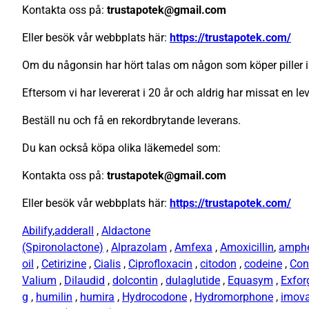
Kontakta oss på:
trustapotek@gmail.com
Eller besök vår webbplats här:
https://trustapotek.com/
Om du någonsin har hört talas om någon som köper piller i
Eftersom vi har levererat i 20 år och aldrig har missat en le
Beställ nu och få en rekordbrytande leverans.
Du kan också köpa olika läkemedel som:
Kontakta oss på:
trustapotek@gmail.com
Eller besök vår webbplats här:
https://trustapotek.com/
Abilify
,
adderall
,
Aldactone
(Spironolactone)
,
Alprazolam
,
Amfexa
,
Amoxicillin
,
amph
oil
,
Cetirizine
,
Cialis
,
Ciprofloxacin
,
citodon
,
codeine
,
Con
Valium
,
Dilaudid
,
dolcontin
,
dulaglutide
,
Equasym
,
Exfor
g
,
humilin
,
humira
,
Hydrocodone
,
Hydromorphone
,
imov