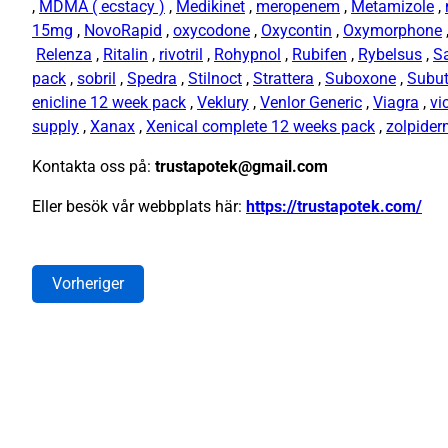
,
MDMA ( ecstacy )
,
Medikinet
,
meropenem
,
Metamizole
,
15mg
,
NovoRapid
,
oxycodone
,
Oxycontin
,
Oxymorphone
Relenza
,
Ritalin
,
rivotril
,
Rohypnol
,
Rubifen
,
Rybelsus
,
S
pack
,
sobril
,
Spedra
,
Stilnoct
,
Strattera
,
Suboxone
,
Subu
enicline 12 week pack
,
Veklury
,
Venlor Generic
,
Viagra
,
vi
supply
,
Xanax
,
Xenical complete 12 weeks pack
,
zolpide
Kontakta oss på:
trustapotek@gmail.com
Eller besök vår webbplats här:
https://trustapotek.com/
Vorheriger