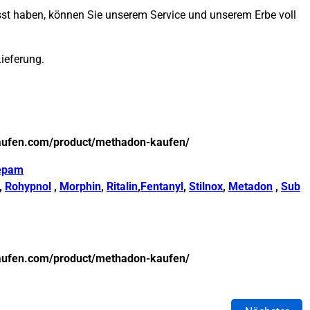
passt haben, können Sie unserem Service und unserem Erbe voll
Lieferung.
aufen.com/product/methadon-kaufen/
epam
,
Rohypnol
,
Morphin
,
Ritalin
,
Fentanyl
,
Stilnox
,
Metadon
,
Sub
aufen.com/product/methadon-kaufen/