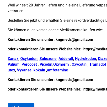
Weil wir seit 20 Jahren liefern und nie eine Lieferung ver
vertrauen.
Bestellen Sie jetzt und erhalten Sie eine rekordverdächtige 
Sie können auch verschiedene Medikamente kaufen wie:
Kontaktieren Sie uns unter:
kngmeds@gmail.com
oder kontaktieren Sie unsere Website hier:
https://medk
Xanax
,
Oxykodon
,
Suboxone
,
Adderall
,
Hydrokodon
,
Diaz
Valium
,
Percocet
,
Vicodin
,
Oxynorm
,
Oxycotin
,
Tramadol
utex
,
Vyvanse
,
kokain
,
amfetamine
Kontaktieren Sie uns unter:
kngmeds@gmail.com
oder kontaktieren Sie unsere Website hier:
https://medk