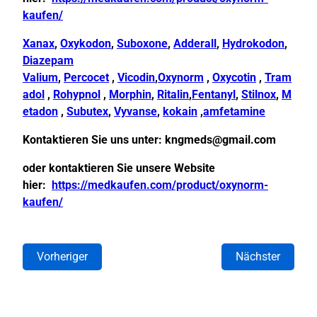
kaufen/
Xanax
,
Oxykodon
,
Suboxone
,
Adderall
,
Hydrokodon
,
Diazepam
Valium
,
Percocet
,
Vicodin
,
Oxynorm
,
Oxycotin
,
Tram
adol
,
Rohypnol
,
Morphin
,
Ritalin
,
Fentanyl
,
Stilnox
,
M
etadon
,
Subutex
,
Vyvanse
,
kokain
,
amfetamine
Kontaktieren Sie uns unter:
kngmeds@gmail.com
oder kontaktieren Sie unsere Website
hier:
https://medkaufen.com/product/oxynorm-
kaufen/
Vorheriger
Nächster