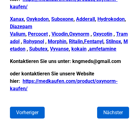
kaufen/
Xanax
,
Oxykodon
,
Suboxone
,
Adderall
,
Hydrokodon
,
Diazepam
Valium
,
Percocet
,
Vicodin
,
Oxynorm
,
Oxycotin
,
Tram
adol
,
Rohypnol
,
Morphin
,
Ritalin
,
Fentanyl
,
Stilnox
,
M
etadon
,
Subutex
,
Vyvanse
,
kokain
,
amfetamine
Kontaktieren Sie uns unter:
kngmeds@gmail.com
oder kontaktieren Sie unsere Website
hier:
https://medkaufen.com/product/oxynorm-
kaufen/
Vorheriger
Nächster