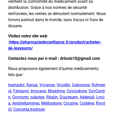
vérifient la conformité du médicament avant sa
distribution. Grâce à nos normes de sécurité
renforcées, les ventes se déroulent normalement. Nous
livrons partout dans le monde, sans tracas ni frais de
douane.
Visitez notre site web
:
https://pharmaciedeconfiance.fr/product/acheter-
de-loxynorm/
Contactez-nous par e-mail : drlouis10@gmail.com
Nous proposons également d’autres médicaments,
tels que :
tramadol
,
Xanax
,
Vyvanse
,
Vicodin
,
Suboxone
,
Rohypn
ol
,
Fentanyl
,
Imovane
,
Morphine
,
Oxycodone
,
OxyConti
n
,
Oxynorm
,
subutex
,
Ritalin
,
Diazepam
,
Adderall
,
Lyric
a
,
Amphétamines
,
Méthadone
,
Cocaïne
,
Codiène
,
Rivot
ril
,
Concerta
,
tradolan