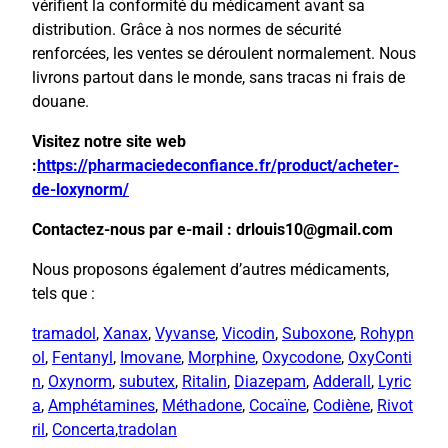
vérifient la conformité du médicament avant sa
distribution. Grâce à nos normes de sécurité
renforcées, les ventes se déroulent normalement. Nous
livrons partout dans le monde, sans tracas ni frais de
douane.
Visitez notre site web
:
https://pharmaciedeconfiance.fr/product/acheter-
de-loxynorm/
Contactez-nous par e-mail : drlouis10@gmail.com
Nous proposons également d’autres médicaments,
tels que :
tramadol
,
Xanax
,
Vyvanse
,
Vicodin
,
Suboxone
,
Rohypn
ol
,
Fentanyl
,
Imovane
,
Morphine
,
Oxycodone
,
OxyConti
n
,
Oxynorm
,
subutex
,
Ritalin
,
Diazepam
,
Adderall
,
Lyric
a
,
Amphétamines
,
Méthadone
,
Cocaïne
,
Codiène
,
Rivot
ril
,
Concerta
,
tradolan